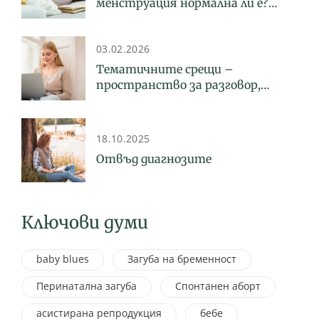
менструация нормална ли е?
Какво трябва да знаем за
ендометриозата
03.02.2026
Тематичните срещи –
пространство за разговор,
споделяне и психосоциална
подкрепа
18.10.2025
Отвъд диагнозите
Ключови думи
baby blues
Загуба на бременност
Перинатална загуба
Спонтанен аборт
асистирана репродукция
бебе