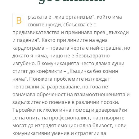
Връзката е „жив организъм”, който има
своите нужди, сблъсква се с
предизвикателства и преминава през „възходи
и падения”. Както при линиите на една
кардиограма – правата черта е най-страшна, но
докато я няма, нищо не е безвъзвратно
изгубено. В комуникацията често двама души
стигат до конфликти – „Къщичка без комин
няма”. Понякога проблемите изглеждат
непосилни за разрешаване, но това не
означава обреченост на взаимоотношенията и
задължително поемане в различни посоки.
Търсейки психологична помощ и доверявайки
се на опита на професионалист, партньорите
могат да изградят емоционална близост, нови
комуникативни умения и стратегии за