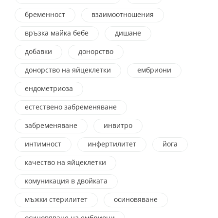
бременност
взаимоотношения
връзка майка бебе
дишане
добавки
донорство
донорство на яйцеклетки
ембриони
ендометриоза
естествено забременяване
забременяване
инвитро
интимност
инфертилитет
йога
качество на яйцеклетки
комуникация в двойката
мъжки стерилитет
осиновяване
осиновяване на ембриони