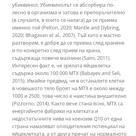
убиквинол. Убиквинолът се абсорбира по-
лесно в организма и затова е препоръчително
(в случаите, в които се налага) да се приема
именно той (Pelton, 2020; Mantle and Dybring,
2020; Bhagavan et al., 2007). Тъй като е мастно
разтворим, е добре да се приема след хранене
и по-конкретно след прием на храна,
съдържаща повече мазнини (Saini, 2011).
Интересен факт е, че зрялата яйцеклетка
съдържа около 100 000 МТХ (Babayev and Seli,
2015). Имайки предвид, че в останалите клетки
в човешкото тяло броят на МТХ е около между
1000 и 2500, това число е наистина внушително
(Pizzorno, 2014). Както вече стана ясно, МТХ са
енергийните фабрики на клетката и
недостатъчните нива на коензим Q10 от една
страна намаляват оплодителния потенциал на
яйцеклетката, а от друга пречат на нормалното