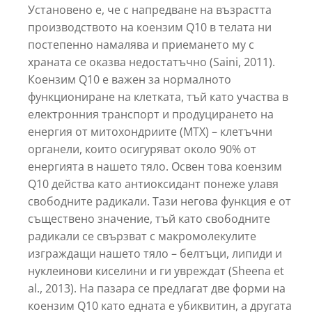
Установено е, че с напредване на възрастта
производството на коензим Q10 в телата ни
постепенно намалява и приемането му с
храната се оказва недостатъчно (Saini, 2011).
Коензим Q10 е важен за нормалното
функциониране на клетката, тъй като участва в
електронния транспорт и продуцирането на
енергия от митохондриите (МТХ) – клетъчни
органели, които осигуряват около 90% от
енергията в нашето тяло. Освен това коензим
Q10 действа като антиоксидант понеже улавя
свободните радикали. Тази негова функция е от
съществено значение, тъй като свободните
радикали се свързват с макромолекулите
изграждащи нашето тяло – белтъци, липиди и
нуклеинови киселини и ги увреждат (Sheena et
al., 2013). На пазара се предлагат две форми на
коензим Q10 като едната е убиквитин, а другата