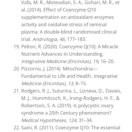
Vafa, M. R., Motevalian, S. A., Gohari, M. R., et
al. (2014). Effect of Coenzyme Q10
supplementation on antioxidant enzymes
activity and oxidative stress of seminal
plasma: A double-blind randomised clinical
trial.
Andrologia, 46
, 177–183.
Pelton, R. (2020). Coenzyme Q(10): A Miracle
Nutrient Advances in Understanding.
Integrative Medicine (Encinitas), 19
, 16–20.
Pizzorno, J. (2014). Mitochondria—
Fundamental to Life and Health.
Integrative
Medicine (Encinitas), 13
, 8–15.
Rodgers, R. J., Suturina, L., Lizneva, D., Davies,
M. J., Hummitzsch, K., Irving-Rodgers, H. F., &
Robertson, S. A. (2019). Is polycystic ovary
syndrome a 20th Century phenomenon?
Medical Hypotheses, 124
, 31–34.
Saini, R. (2011). Coenzyme Q10: The essential