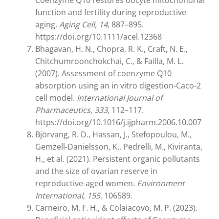
Coenzyme Q10 restores oocyte mitochondrial
function and fertility during reproductive
aging.
Aging Cell, 14
, 887–895.
https://doi.org/10.1111/acel.12368
Bhagavan, H. N., Chopra, R. K., Craft, N. E.,
Chitchumroonchokchai, C., & Failla, M. L.
(2007). Assessment of coenzyme Q10
absorption using an in vitro digestion-Caco-2
cell model.
International Journal of
Pharmaceutics, 333
, 112–117.
https://doi.org/10.1016/j.ijpharm.2006.10.007
Björvang, R. D., Hassan, J., Stefopoulou, M.,
Gemzell-Danielsson, K., Pedrelli, M., Kiviranta,
H., et al. (2021). Persistent organic pollutants
and the size of ovarian reserve in
reproductive-aged women.
Environment
International, 155
, 106589.
Carneiro, M. F. H., & Colaiacovo, M. P. (2023).