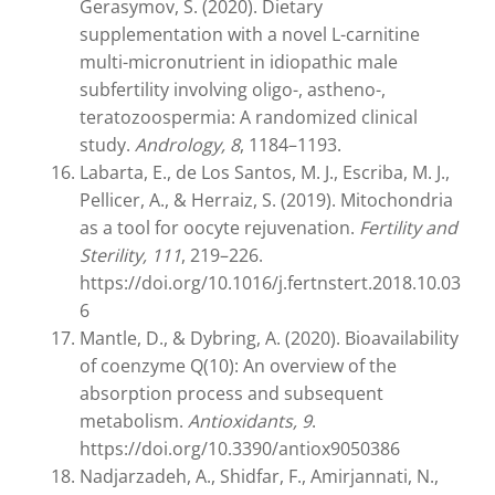
Gerasymov, S. (2020). Dietary
supplementation with a novel L-carnitine
multi-micronutrient in idiopathic male
subfertility involving oligo-, astheno-,
teratozoospermia: A randomized clinical
study.
Andrology, 8
, 1184–1193.
Labarta, E., de Los Santos, M. J., Escriba, M. J.,
Pellicer, A., & Herraiz, S. (2019). Mitochondria
as a tool for oocyte rejuvenation.
Fertility and
Sterility, 111
, 219–226.
https://doi.org/10.1016/j.fertnstert.2018.10.03
6
Mantle, D., & Dybring, A. (2020). Bioavailability
of coenzyme Q(10): An overview of the
absorption process and subsequent
metabolism.
Antioxidants, 9
.
https://doi.org/10.3390/antiox9050386
Nadjarzadeh, A., Shidfar, F., Amirjannati, N.,