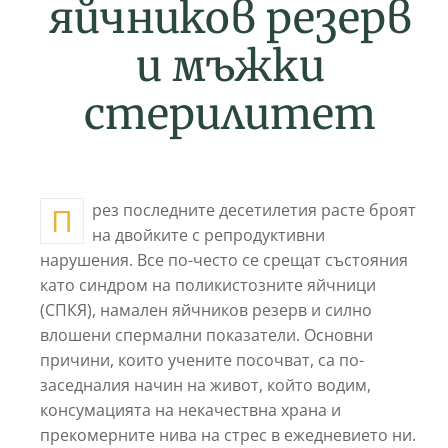
яйчников резерв
и мъжки
стерилитет
През последните десетилетия расте броят
на двойките с репродуктивни
нарушения. Все по-често се срещат състояния
като синдром на поликистозните яйчници
(СПКЯ), намален яйчников резерв и силно
влошени спермални показатели. Основни
причини, които учените посочват, са по-
заседналия начин на живот, който водим,
консумацията на некачествна храна и
прекомерните нива на стрес в ежедневието ни.