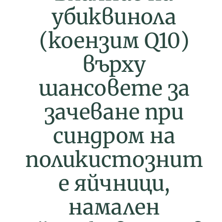
убиквинола
(коензим Q10)
върху
шансовете за
зачеване при
синдром на
поликистознит
е яйчници,
намален