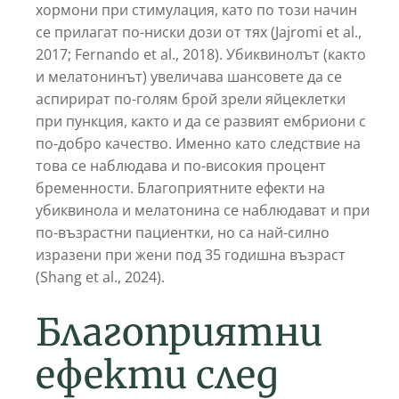
хормони при стимулация, като по този начин
се прилагат по-ниски дози от тях (Jajromi et al.,
2017; Fernando et al., 2018). Убиквинолът (както
и мелатонинът) увеличава шансовете да се
аспирират по-голям брой зрели яйцеклетки
при пункция, както и да се развият ембриони с
по-добро качество. Именно като следствие на
това се наблюдава и по-високия процент
бременности. Благоприятните ефекти на
убиквинола и мелатонина се наблюдават и при
по-възрастни пациентки, но са най-силно
изразени при жени под 35 годишна възраст
(Shang et al., 2024).
Благоприятни
ефекти след