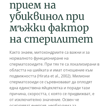
прием на
убиквинол при
мъжки фактор
на стерилитет
Както знаем, митохондриите са важни и за
нормалното функциониране на
сперматозоидите. При тях те са локализирани в
областта на шийката и имат отношение към
подвижността (Hirata et al., 2002). Милиони
сперматозоиди се съревновават да оплодят
една единствена яйцеклетка и поради тази
причина, скоростта, с която се придвижват, е
от изключително значение. Освен че
осигуряват енергия, необходима за