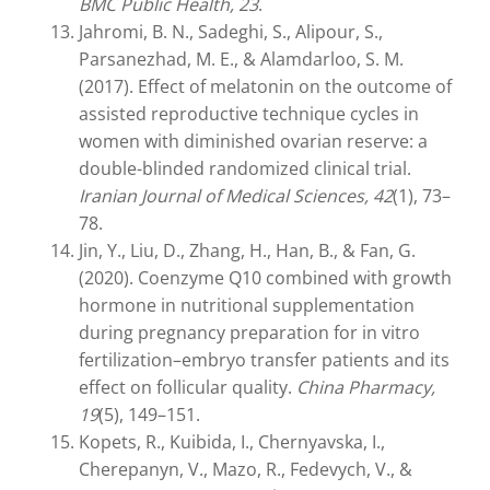
BMC Public Health, 23
.
Jahromi, B. N., Sadeghi, S., Alipour, S.,
Parsanezhad, M. E., & Alamdarloo, S. M.
(2017). Effect of melatonin on the outcome of
assisted reproductive technique cycles in
women with diminished ovarian reserve: a
double-blinded randomized clinical trial.
Iranian Journal of Medical Sciences, 42
(1), 73–
78.
Jin, Y., Liu, D., Zhang, H., Han, B., & Fan, G.
(2020). Coenzyme Q10 combined with growth
hormone in nutritional supplementation
during pregnancy preparation for in vitro
fertilization–embryo transfer patients and its
effect on follicular quality.
China Pharmacy,
19
(5), 149–151.
Kopets, R., Kuibida, I., Chernyavska, I.,
Cherepanyn, V., Mazo, R., Fedevych, V., &