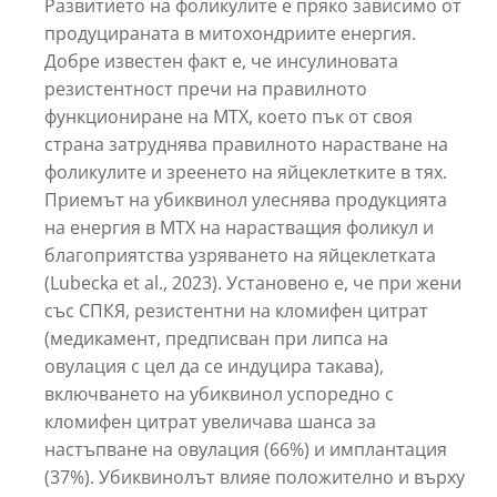
Развитието на фоликулите е пряко зависимо от
продуцираната в митохондриите енергия.
Добре известен факт е, че инсулиновата
резистентност пречи на правилното
функциониране на МТХ, което пък от своя
страна затруднява правилното нарастване на
фоликулите и зреенето на яйцеклетките в тях.
Приемът на убиквинол улеснява продукцията
на енергия в МТХ на нарастващия фоликул и
благоприятства узряването на яйцеклетката
(Lubecka et al., 2023). Установено е, че при жени
със СПКЯ, резистентни на кломифен цитрат
(медикамент, предписван при липса на
овулация с цел да се индуцира такава),
включването на убиквинол успоредно с
кломифен цитрат увеличава шанса за
настъпване на овулация (66%) и имплантация
(37%). Убиквинолът влияе положително и върху