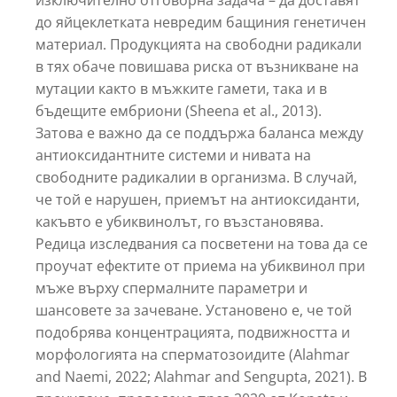
изключително отговорна задача – да доставят
до яйцеклетката невредим бащиния генетичен
материал. Продукцията на свободни радикали
в тях обаче повишава риска от възникване на
мутации както в мъжките гамети, така и в
бъдещите ембриони (Sheena et al., 2013).
Затова е важно да се поддържа баланса между
антиоксидантните системи и нивата на
свободните радикалии в организма. В случай,
че той е нарушен, приемът на антиоксиданти,
какъвто е убиквинолът, го възстановява.
Редица изследвания са посветени на това да се
проучат ефектите от приема на убиквинол при
мъже върху спермалните параметри и
шансовете за зачеване. Установено е, че той
подобрява концентрацията, подвижността и
морфологията на сперматозоидите (Alahmar
and Naemi, 2022; Alahmar and Sengupta, 2021). В