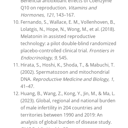
Beneficial antioxidant effects of Coenzyme
Q10 on reproduction.
Vitamins and
Hormones, 121
, 143–167.
Fernando, S., Wallace, E. M., Vollenhoven, B.,
Lolatgis, N., Hope, N., Wong, M., et al. (2018).
Melatonin in assisted reproductive
technology: a pilot double-blind randomized
placebo-controlled clinical trial.
Frontiers in
Endocrinology, 9
, 545.
Hirata, S., Hoshi, K., Shoda, T., & Mabuchi, T.
(2002). Spermatozoon and mitochondrial
DNA.
Reproductive Medicine and Biology, 1
,
41–47.
Huang, B., Wang, Z., Kong, Y., Jin, M., & Ma, L.
(2023). Global, regional and national burden
of male infertility in 204 countries and
territories between 1990 and 2019: An
analysis of global burden of disease study.