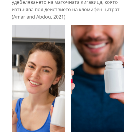
удебеляването на маточната лигавица, която
изтънява под действието на кломифен цитрат
(Amar and Abdou, 2021).