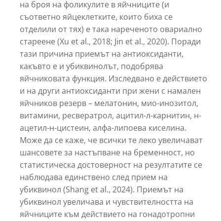
на броя на фоликулите в яйчниците (и
съответно яйцеклетките, които биха се
отделили от тях) е така нареченото овариално
стареене (Xu et al., 2018; Jin et al., 2020). Поради
тази причина приемът на антиоксиданти,
какъвто е и убиквинолът, подобрява
яйчниковата функция. Изследвано е действието
и на други антиоксиданти при жени с намален
яйчников резерв – мелатонин, мио-инозитол,
витамини, ресвератрол, ацитил-л-карнитин, н-
ацетил-н-цистеин, алфа-липоева киселина.
Може да се каже, че всички те леко увеличават
шансовете за настъпване на бременност, но
статистическа достоверност на резултатите се
наблюдава единствено след прием на
убиквинол (Shang et al., 2024). Приемът на
убиквинол увеличава и чувствителността на
яйчниците към действието на гонадотропни