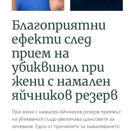
Благоприятни
ефекти след
прием на
убиквинол при
жени с намален
яйчников резерв
При жени с намален яйчников резерв приемът
на убиквинол също увеличава шансовете за
зачеване. Една от причините за намаляването