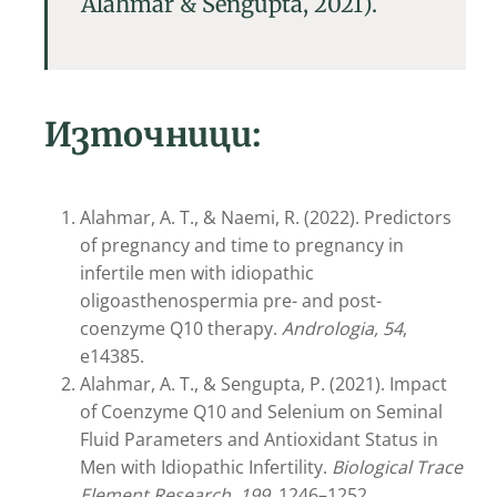
Alahmar & Sengupta, 2021).
Източници:
Alahmar, A. T., & Naemi, R. (2022). Predictors
of pregnancy and time to pregnancy in
infertile men with idiopathic
oligoasthenospermia pre- and post-
coenzyme Q10 therapy.
Andrologia, 54
,
e14385.
Alahmar, A. T., & Sengupta, P. (2021). Impact
of Coenzyme Q10 and Selenium on Seminal
Fluid Parameters and Antioxidant Status in
Men with Idiopathic Infertility.
Biological Trace
Element Research, 199
, 1246–1252.