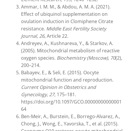
Ammar, I. M. M., & Abdou, A. M. A. (2021).
Effect of ubiquinol supplementation on
ovulation induction in Clomiphene Citrate
resistance.
Middle East Fertility Society
Journal, 26
, Article 22.
Andreyev, A., Kushnareva, Y., & Starkov, A.
(2005). Mitochondrial metabolism of reactive
oxygen species.
Biochemistry (Moscow), 70
(2),
200–214.
Babayev, E., & Seli, E. (2015). Oocyte
mitochondrial function and reproduction.
Current Opinion in Obstetrics and
Gynecology, 27
, 175–181.
https://doi.org/10.1097/GCO.00000000000001
64
Ben-Meir, A., Burstein, E., Borrego-Alvarez, A.,
Chong, J., Wong, E., Yavorska, T., et al. (2015).