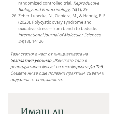
randomized controlled trial.
Reproductive
Biology and Endocrinology, 16
(1), 29.
Zeber-Lubecka, N., Ciebiera, M., & Hennig, E. E.
(2023). Polycystic ovary syndrome and
oxidative stress—from bench to bedside.
International Journal of Molecular Sciences,
24
(18), 14126.
Тази статия е част от инициативата на
безплатния уебинар
„Женското тяло в
репродуктивен фокус“ на платформата
До Tеб
.
Следете ни за още полезни практики, съвети и
подкрепа от специалисти.
Имаш ли