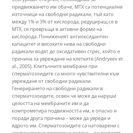
придвижването им обаче, МТХ са потенциални
източници на свободни радикали, тъй като
между 1% и 3% от кислорода, редуциращ се в
МТХ, се превръща в активни форми на
кислорода. Пониженият антиоксидантен
капацитет и високите нива на свободни
радикали водят до оксидативен стрес, който е
причина за увреждане на клетките (Andryeev et
al., 2005). Клетъчните мембрани при
сперматозоидите са много чувствителни към
увреждане от свободни радикали.
Генерирането на свободни радикали в
сперматозоидите, освен че може да наруши
целостта на мембраните им и да
компрометира подвижността им, е опасно и
поради друга причина – може да увреди и
ядрото им. Сперматозоидите са натоварени с