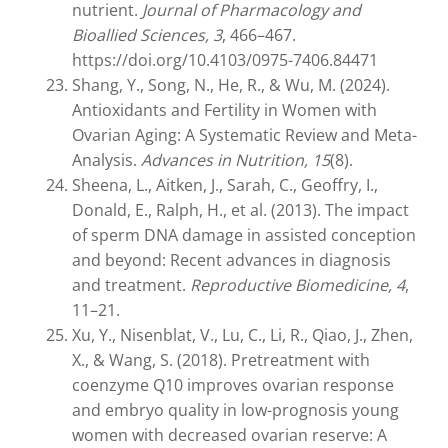
nutrient.
Journal of Pharmacology and
Bioallied Sciences, 3
, 466–467.
https://doi.org/10.4103/0975-7406.84471
Shang, Y., Song, N., He, R., & Wu, M. (2024).
Antioxidants and Fertility in Women with
Ovarian Aging: A Systematic Review and Meta-
Analysis.
Advances in Nutrition, 15
(8).
Sheena, L., Aitken, J., Sarah, C., Geoffry, I.,
Donald, E., Ralph, H., et al. (2013). The impact
of sperm DNA damage in assisted conception
and beyond: Recent advances in diagnosis
and treatment.
Reproductive Biomedicine, 4
,
11–21.
Xu, Y., Nisenblat, V., Lu, C., Li, R., Qiao, J., Zhen,
X., & Wang, S. (2018). Pretreatment with
coenzyme Q10 improves ovarian response
and embryo quality in low-prognosis young
women with decreased ovarian reserve: A