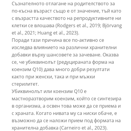
Съзнателното отлагане на родителството за
по-късна възраст също е от значение, тъй като
с възрастта качеството на репродуктивните ни
клетки се влошава (Rodgers et al., 2019; Björvang
et al., 2021; Huang et al., 2023).
Поради тази причина все по-активно се
изследва влиянието на различни хранителни
добавки върху шансовете за зачеване. Оказва
се, че убиквинолът (редуцираната форма на
коензим Q10) дава много добри резултати
както при женски, така и при мъжки
стерилитет.
Убиквинолът или коензим Q10 е
мастноразтворим коензим, който се синтезира
в организма, а освен това може да се приема и
с храната. Когато нивата му са ниски обаче, е
възможно да се наложи прием под формата на
хранителна добавка (Carneiro et al., 2023).