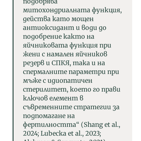
подобрява
митохондриалната функция,
действа като мощен
антиоксидант и води до
подобрение както на
яйчниковата функция при
жени с намален яйчников
резерв и СПКЯ, така и на
спермалните параметри при
мъже с идиопатичен
стерилитет, което го прави
ключов елемент в
съвременните стратегии за
подпомагане на
фертилността“ (Shang et al.,
2024; Lubecka et al., 2023;