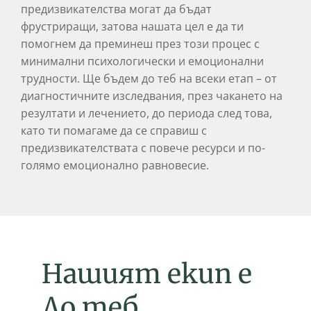
предизвикателства могат да бъдат
фрустриращи, затова нашата цел е да ти
помогнем да преминеш през този процес с
минимални психологически и емоционални
трудности. Ще бъдем до теб на всеки етап – от
диагностичните изследвания, през чакането на
резултати и лечението, до периода след това,
като ти помагаме да се справиш с
предизвикателствата с повече ресурси и по-
голямо емоционално равновесие.
Нашият екип е
До теб