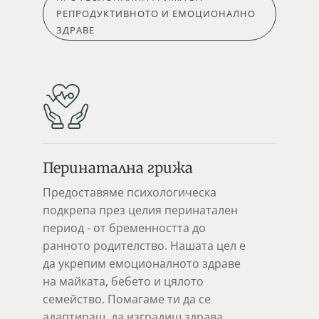
РЕПРОДУКТИВНОТО И ЕМОЦИОНАЛНО
ЗДРАВЕ
Перинатална грижа
Предоставяме психологическа
подкрепа през целия перинатален
период - от бременността до
ранното родителство. Нашата цел е
да укрепим емоционалното здраве
на майката, бебето и цялото
семейство. Помагаме ти да се
адаптираш, да изградиш здрава