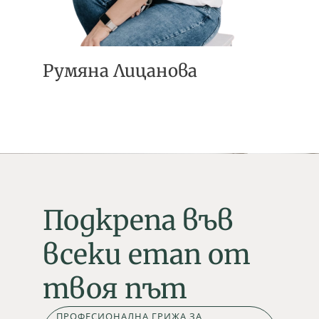
Румяна Лицанова
Подкрепа във
всеки етап от
твоя път
ПРОФЕСИОНАЛНА ГРИЖА ЗА