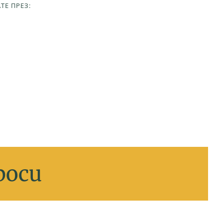
ТЕ ПРЕЗ:
р
о
с
и