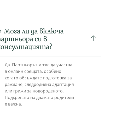
Мога ли да включа
4.
партньора си в
консултацията?
Да. Партньорът може да участва
в онлайн срещата, особено
когато обсъждате подготовка за
раждане, следродилна адаптация
или грижи за новороденото.
Подкрепата на двамата родители
е важна.