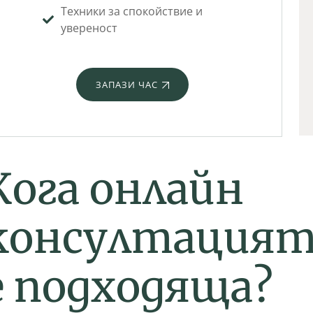
Техники за спокойствие и
увереност
ЗАПАЗИ ЧАС
К
о
г
а
о
н
л
а
й
н
к
о
н
с
у
л
т
а
ц
и
я
е
п
о
д
х
о
д
я
щ
а
?