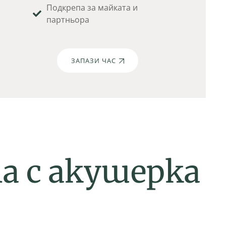
Подкрепа за майката и
партньора
ЗАПАЗИ ЧАС
т
а
с
а
к
у
ш
е
р
к
а