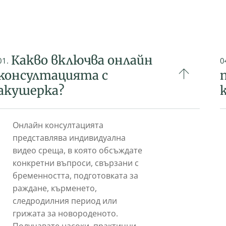
Какво включва онлайн
01.
0
консултацията с
акушерка?
Онлайн консултацията
представлява индивидуална
видео среща, в която обсъждате
конкретни въпроси, свързани с
бременността, подготовката за
раждане, кърменето,
следродилния период или
грижата за новороденото.