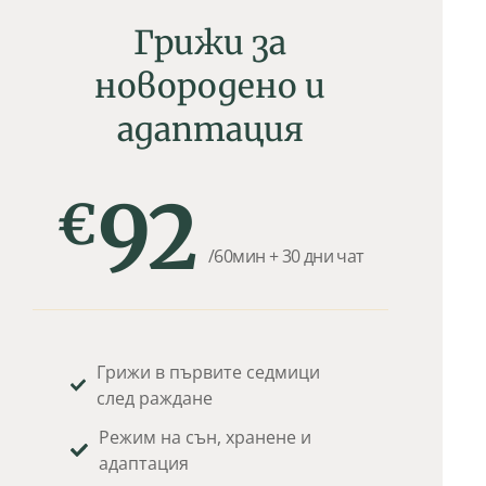
Грижи за
новородено и
адаптация
92
€
/60мин + 30 дни чат
Грижи в първите седмици
след раждане
Режим на сън, хранене и
адаптация