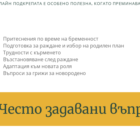
ЛАЙН ПОДКРЕПАТА Е ОСОБЕНО ПОЛЕЗНА, КОГАТО ПРЕМИНАВА
Притеснения по време на бременност
Подготовка за раждане и избор на родилен план
Трудности с кърменето
Възстановяване след раждане
Адаптация към новата роля
Въпроси за грижи за новородено
Ч
е
с
т
о
з
а
д
а
в
а
н
и
в
ъ
п