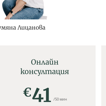
умяна Лицанова
Онлайн
консултация
41
€
/50 мин