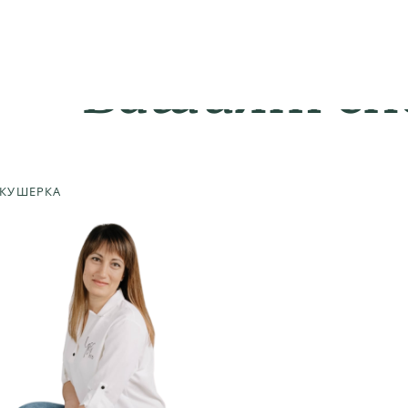
В
а
ш
и
я
т
с
п
КУШЕРКА