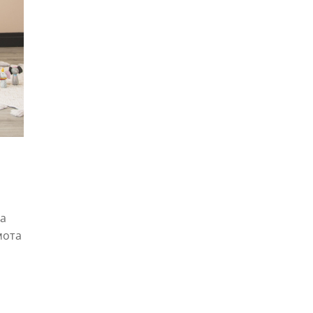
па
мота