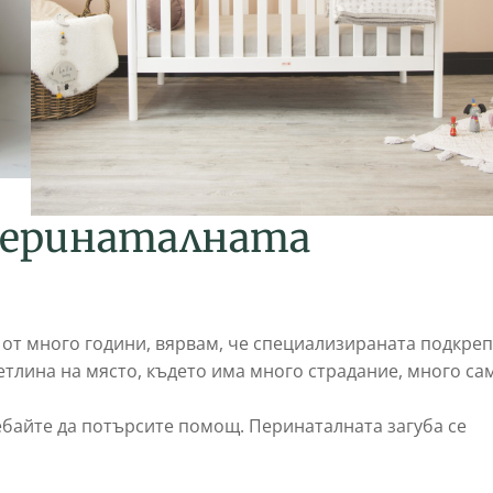
 перинаталната
 от много години, вярвам, че специализираната подкре
ветлина на място, където има много страдание, много са
ебайте да потърсите помощ. Перинаталната загуба се