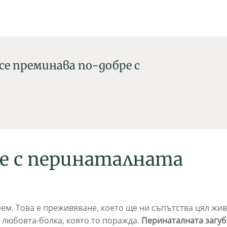
се преминава по-добре с
е с перинаталната
еем. Това е преживяване, което ще ни съпътства цял жив
 любовта-болка, която то поражда.
Перинаталната загуб