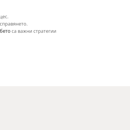
цес.
 справянето.
ебето
са важни стратегии