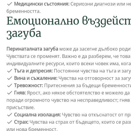
Медицински състояния:
Сериозни диагнози или н
бременността.
Емоционално въздейс
загуба
Перинаталната загуба
може да засегне дълбоко родит
Чувствата се променят. Важно е да разберем, че това
индивидуалните ресурси, които всеки човек има, кога
Тъга и депресия:
Постоянни чувства на тъга и загу
Вина и съжаление:
Чувства на отговорност за загу
Тревожност:
Притеснения за бъдещи бременности
Гняв:
Ярост, ако някое обстоятелство е можело да 
поради огромното чувство на несправедливост; гняв
присъствие.
Социална изолация:
Чувство на откъснатост от пр
Страх:
Чувства на страх от бъдещето, които се ра
или нова бременност.