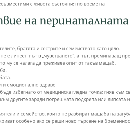
есъвместими с живота състояния по време на
твие на перинаталната
елите, братята и сестрите и семейството като цяло.
 не е линеен път в „чувстването“, а път, преминаващ пр
то му се налага да преживее опит от такъв мащаб.
ба.
бата.
 и емоционално здраве.
бъде избегнато от медицинска гледна точка; гняв към с
 към другите заради погрешната подкрепа или липсата 
иятели и семейство, които не разбират мащаба на загуб
зкриват особено ако се реши ново търсене на бременнос