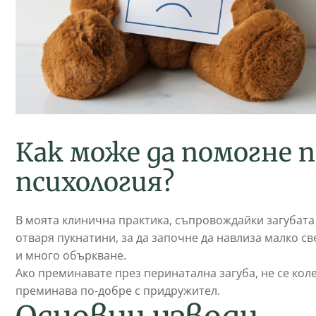
Как може да помогне
психология?
В моята клинична практика, съпровождайки загубата
отваря пукнатини, за да започне да навлиза малко с
и много объркване.
Ако преминавате през перинатална загуба, не се кол
преминава по-добре с придружител.