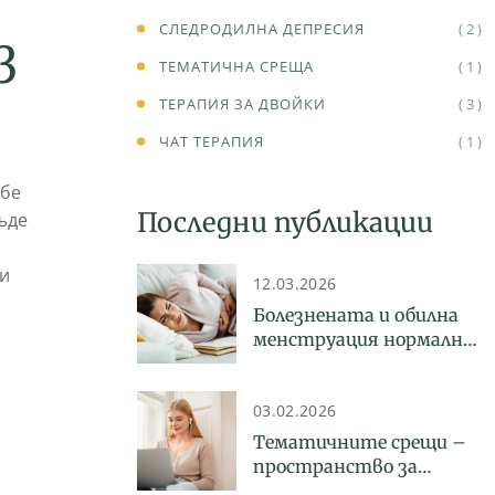
СЛЕДРОДИЛНА ДЕПРЕСИЯ
( 2 )
з
ТЕМАТИЧНА СРЕЩА
( 1 )
ТЕРАПИЯ ЗА ДВОЙКИ
( 3 )
ЧАТ ТЕРАПИЯ
( 1 )
ебе
Последни публикации
ъде
ни
12.03.2026
Болезнената и обилна
менструация нормална
ли е? Какво трябва да
знаем за
03.02.2026
ендометриозата
Тематичните срещи –
пространство за
разговор, споделяне и