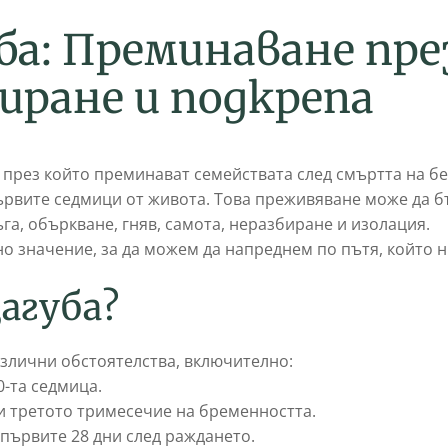
б
а
:
П
р
е
м
и
н
а
в
а
н
е
п
р
е
и
р
а
н
е
и
п
о
д
к
р
е
п
а
през който преминават семействата след смъртта на б
ървите седмици от живота. Това преживяване може да б
га, объркване, гняв, самота, неразбиране и изолация.
о значение, за да можем да напреднем по пътя, който 
агуба?
злични обстоятелства, включително:
-та седмица.
и третото тримесечие на бременността.
първите 28 дни след раждането.