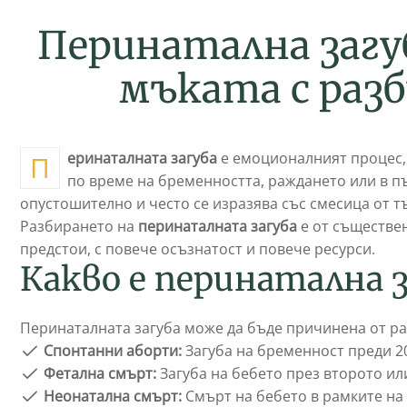
П
е
р
и
н
а
т
а
л
н
а
з
а
г
у
м
ъ
к
а
т
а
с
р
а
з
б
Перинаталната загуба
е емоционалният процес, 
по време на бременността, раждането или в п
опустошително и често се изразява със смесица от тъ
Разбирането на
перинаталната загуба
е от съществен
предстои, с повече осъзнатост и повече ресурси.
Какво е перинатална з
Перинаталната загуба може да бъде причинена от ра
Спонтанни аборти:
Загуба на бременност преди 20
Фетална смърт:
Загуба на бебето през второто ил
Неонатална смърт:
Смърт на бебето в рамките на 