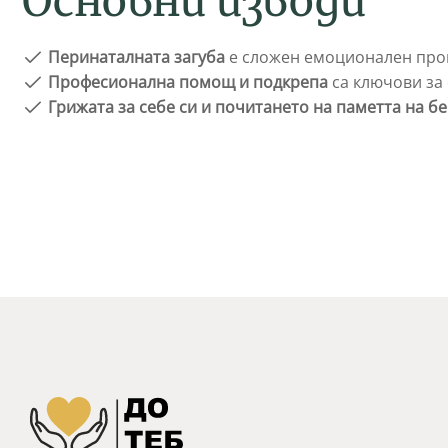
Основни изводи
Перинаталната загуба
е сложен емоционален про
Професионална помощ и подкрепа
са ключови за
Грижата за себе си и
почитането на паметта на б