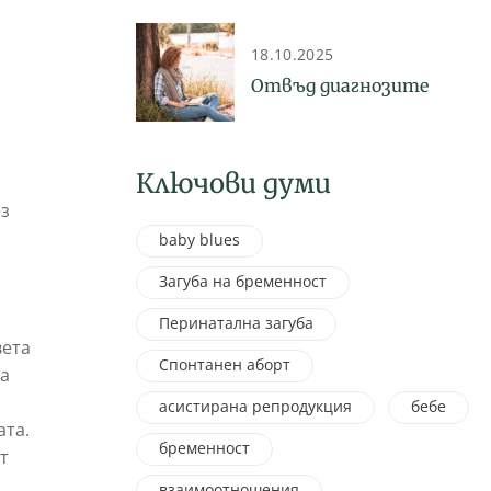
психосоциална подкрепа
18.10.2025
Отвъд диагнозите
Ключови думи
ез
baby blues
Загуба на бременност
Перинатална загуба
вета
Спонтанен аборт
на
асистирана репродукция
бебе
ата.
бременност
т
взаимоотношения