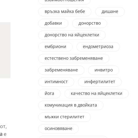
връзка майка бебе
дишане
добавки
донорство
донорство на яйцеклетки
ембриони
ендометриоза
естествено забременяване
забременяване
инвитро
интимност
инфертилитет
йога
качество на яйцеклетки
комуникация в двойката
мъжки стерилитет
от,
осиновяване
а
е