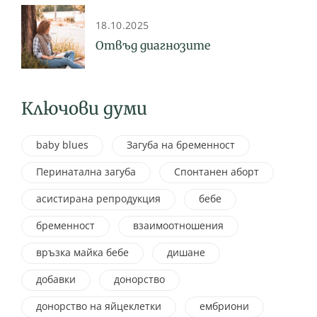
подкрепа
18.10.2025
Отвъд диагнозите
Ключови думи
baby blues
Загуба на бременност
Перинатална загуба
Спонтанен аборт
асистирана репродукция
бебе
бременност
взаимоотношения
връзка майка бебе
дишане
добавки
донорство
донорство на яйцеклетки
ембриони