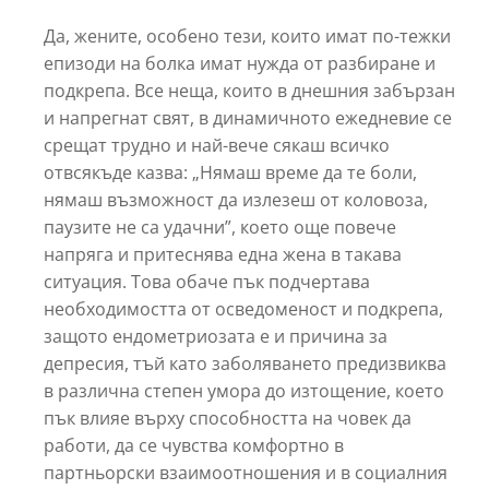
Да, жените, особено тези, които имат по-тежки
епизоди на болка имат нужда от разбиране и
подкрепа. Все неща, които в днешния забързан
и напрегнат свят, в динамичното ежедневие се
срещат трудно и най-вече сякаш всичко
отвсякъде казва: „Нямаш време да те боли,
нямаш възможност да излезеш от коловоза,
паузите не са удачни”, което още повече
напряга и притеснява една жена в такава
ситуация. Това обаче пък подчертава
необходимостта от осведоменост и подкрепа,
защото ендометриозата е и причина за
депресия, тъй като заболяването предизвиква
в различна степен умора до изтощение, което
пък влияе върху способността на човек да
работи, да се чувства комфортно в
партньорски взаимоотношения и в социалния