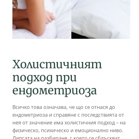
Холистичният
подход при
ендометриоза
Всичко това означава, че що се отнася до
ендометриоза и справяне с последствията от
нея от значение има холистичния подход – на
физическо, психическо и емоционално ниво.
Липсата на разбиране, с което се сблъскват