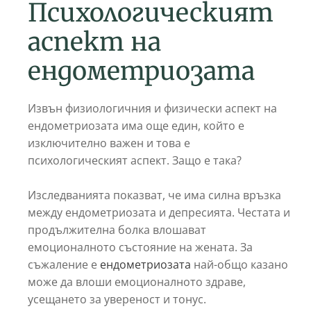
Психологическият
аспект на
ендометриозата
Извън физиологичния и физически аспект на
ендометриозата има още един, който е
изключително важен и това е
психологическият аспект. Защо е така?
Изследванията показват, че има силна връзка
между ендометриозата и депресията. Честата и
продължителна болка влошават
емоционалното състояние на жената. За
съжаление е
ендометриозата
най-общо казано
може да влоши емоционалното здраве,
усещането за увереност и тонус.