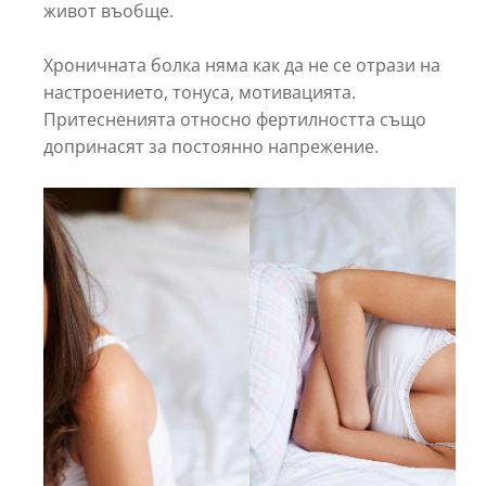
живот въобще.
Хроничната болка няма как да не се отрази на
настроението, тонуса, мотивацията.
Притесненията относно фертилността също
допринасят за постоянно напрежение.