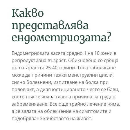
Какво
представлява
ендометриозата?
Ендометриозата засяга средно 1 на 10 жени в
репродуктивна възраст. Обикновено се среща
във възрастта 25-40 години. Това заболяване
може да причини тежки менструални цикли,
силно болезнени, изпитване на болка при
полов акт, а диагностицирането често се бави,
което пък се явява главна причина за трудно
забременяване. Все още трайно лечение няма,
а се залага на облекчение на симптомите и
подобряване качеството на живот.