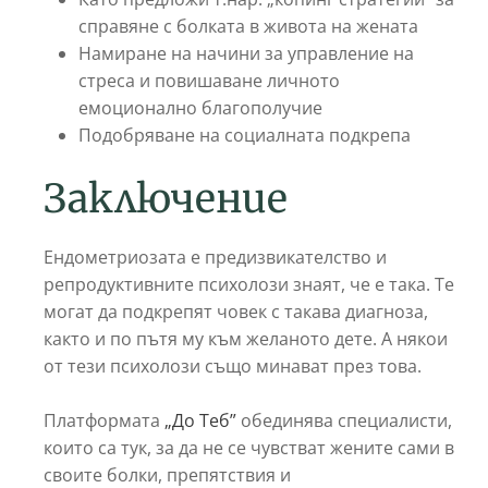
справяне с болката в живота на жената
Намиране на начини за управление на
стреса и повишаване личното
емоционално благополучие
Подобряване на социалната подкрепа
Заключение
Ендометриозата е предизвикателство и
репродуктивните психолози знаят, че е така. Те
могат да подкрепят човек с такава диагноза,
както и по пътя му към желаното дете. А някои
от тези психолози също минават през това.
Платформата
„До Теб”
обединява специалисти,
които са тук, за да не се чувстват жените сами в
своите болки, препятствия и