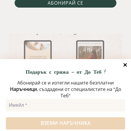
Подарък с грижа – от До Теб !
Абонирай се и изтегли нашите безплатни
Наръчници
, създадени от специалисти
те на "До
Теб"
Copyright © 2025
До теб
, Всички права запазени