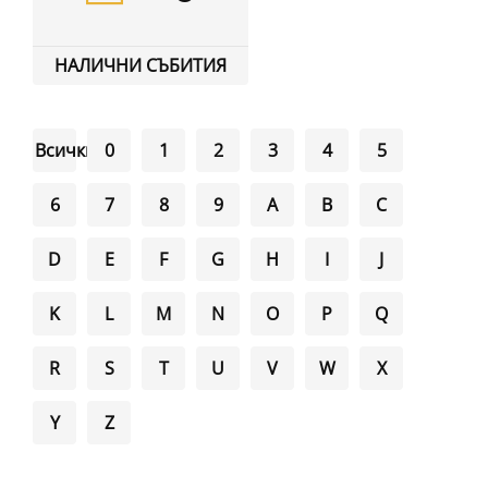
НАЛИЧНИ СЪБИТИЯ
Всички
0
1
2
3
4
5
6
7
8
9
A
B
C
D
E
F
G
H
I
J
K
L
M
N
O
P
Q
R
S
T
U
V
W
X
Y
Z