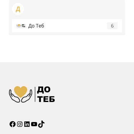
Д
До Теб
6
Facebook
Instagram
LinkedIn
YouTube
TikTok