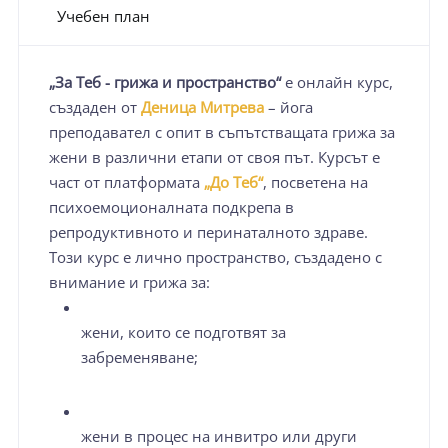
Учебен план
„За Теб - грижа и пространство“
е онлайн курс,
създаден от
Деница Митрева
– йога
преподавател с опит в съпътстващата грижа за
жени в различни етапи от своя път. Курсът е
част от платформата
„До Tеб“
, посветена на
психоемоционалната подкрепа в
репродуктивното и перинаталното здраве.
Този курс е лично пространство, създадено с
внимание и грижа за:
жени, които се подготвят за
забременяване;
жени в процес на инвитро или други