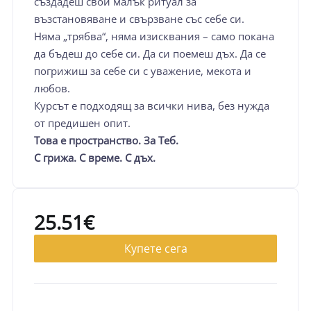
създадеш свой малък ритуал за
възстановяване и свързване със себе си.
Няма „трябва“, няма изисквания – само покана
да бъдеш до себе си. Да си поемеш дъх. Да се
погрижиш за себе си с уважение, мекота и
любов.
Курсът е подходящ за всички нива, без нужда
от предишен опит.
Това е пространство. За Tеб.
С грижа. С време. С дъх.
25.51
€
Купете сега